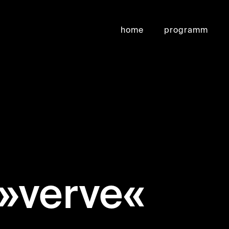
home
programm
»verve«