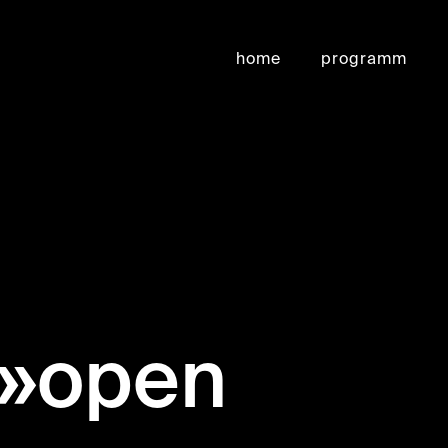
home
programm
 »open