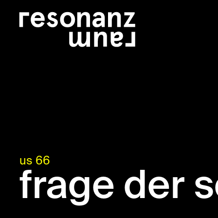
us 66
frage der 