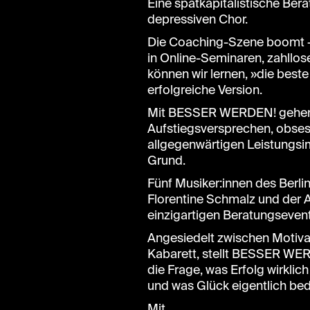
Eine spätkapitalistische Bera
depressiven Chor.
Die Coaching-Szene boomt – a
in Online-Seminaren, zahllo
können wir lernen, »die beste
erfolgreiche Version.
Mit BESSER WERDEN! gehen 
Aufstiegsversprechen, obse
allgegenwärtigen Leistungsi
Grund.
Fünf Musiker:innen des Berl
Florentine Schmalz und der
einzigartigen Beratungsevent
Angesiedelt zwischen Motiva
Kabarett, stellt BESSER WE
die Frage, was Erfolg wirklic
und was Glück eigentlich bed
Mit