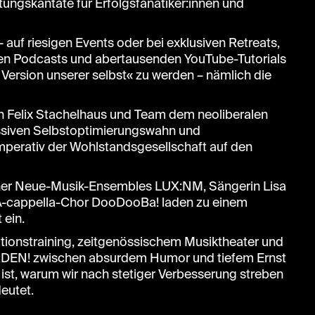
tungskantate für Erfolgsfanatiker:innen und
uf riesigen Events oder bei exklusiven Retreats,
sen Podcasts und abertausenden YouTube-Tutorials
 Version unserer selbst« zu werden – nämlich die
Felix Stachelhaus und Team dem neoliberalen
ssiven Selbstoptimierungswahn und
mperativ der Wohlstandsgesellschaft auf den
iner Neue-Musik-Ensembles LUX:NM, Sängerin Lisa
 A-cappella-Chor DooDooBa! laden zu einem
 ein.
tionstraining, zeitgenössischem Musiktheater und
RDEN! zwischen absurdem Humor und tiefem Ernst
h ist, warum wir nach stetiger Verbesserung streben
eutet.