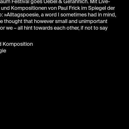
raum Festival goes Uebel & Gefährlich. Mit Live-
 und Kompositionen von Paul Frick im Spiegel der
o: »Alltagspoesie, a word I sometimes had in mind,
 The thought that however small and unimportant
or we – all hint towards each other, if not to say
und Komposition
gie